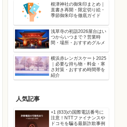
根津神社の御朱印まとめ｜
直書き再開・限定切り絵・
季節御朱印を徹底ガイド
浅草寺の初詣2026屋台はい
つからいつまで？営業時
間・場所・おすすめグルメ
横浜赤レンガスケート2025
｜必要な持ち物・料金・寒
さ対策・おすすめ時間帯を
紹介
人気記事
+1 (833)の国際電話番号に
注意！NTTファイナンスや
ドコモを騙る最新詐欺事例