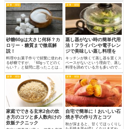
せんか？サクサクのクロワッサン
ます。特に歯が弱い方や子どもに
生地と中の濃厚なチョコレートが
は、そのままでは食べにくい場合
家事・掃除
家事・掃除
魅力のチョコクロは、時間が経つ
もあるでしょう。そこで今回は、
とどうしても風味や食感が変わっ
硬いあたりめを柔らかくする方法
てしまいます。しかし、適切な方
を紹介します。電子レンジを使
法...
っ...
砂糖60gは大さじ何杯？カ
蒸し器がない時の簡単代用
ロリー・糖質まで徹底解
法！フライパンや電子レン
説！
ジで美味しい蒸し料理を
料理やお菓子作りで頻繁に使われ
キッチンが狭くて蒸し器を置くス
る砂糖ですが、「60gってどのく
ペースがないという理由で、蒸し
らい？」と疑問に思ったことはあ
料理を諦めている方も多いのでは
りませんか。日常のレシピには
ないでしょうか。そんな時、あな
「大さじ」や「小さじ」での記載
たのキッチンにあるもので蒸し器
家事・掃除
家事・掃除
が多く、グラムで表記されている
の代用ができたら嬉しいですよ
と戸惑う方も多いでしょう。ま
ね。この記事では、そんな「蒸し
た、上白糖やグラニュー糖、黒糖
器がない！」という悩みを解決し
な...
ま...
家庭でできる玄米2合の炊
自宅で簡単に！おいしい石
き方のコツと多人数向けの
焼き芋の作り方とコツ
炊飯テクニック
秋が深まると、甘くてほっくりし
た石焼き芋が恋しくなりますね。