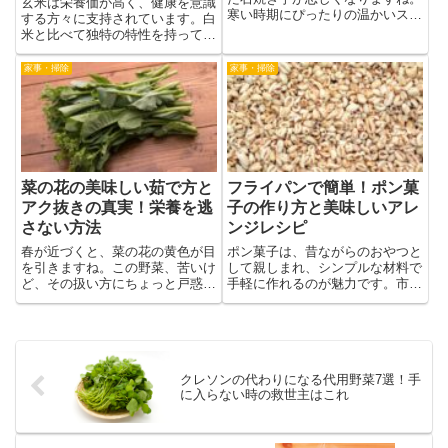
玄米は栄養価が高く、健康を意識
寒い時期にぴったりの温かいスナ
する方々に支持されています。白
ックとして、スーパーやコンビニ
米と比べて独特の特性を持ってい
でもポピュラーですが、自宅で作
るため、美味しく炊き上げるには
れたらもっと楽しいですよね。
正しい方法が必須です。本記事で
家事・掃除
家事・掃除
「自宅で石焼き芋を作るなんてで
は、玄米2合を炊く際の浸水時間
きるの？」と疑問に思うかもしれ
や水の量、炊飯器の設定に関する
ま...
細かなアドバイスを提供し、初
め...
菜の花の美味しい茹で方と
フライパンで簡単！ポン菓
アク抜きの真実！栄養を逃
子の作り方と美味しいアレ
さない方法
ンジレシピ
春が近づくと、菜の花の黄色が目
ポン菓子は、昔ながらのおやつと
を引きますね。この野菜、苦いけ
して親しまれ、シンプルな材料で
ど、その扱い方にちょっと戸惑い
手軽に作れるのが魅力です。市販
ますよね。アクを取るべきかどう
のポン菓子も手に入りますが、自
か、その必要性は料理によって異
宅で作れば好みの味付けや食感に
なります。この記事では、菜の花
調整できます。特にフライパンを
の成分と栄養を考慮し、美味しく
使えば、専用の機械がなくても簡
健康的にいただくための調理の
単に作ることが可能です。本記
クレソンの代わりになる代用野菜7選！手
コ...
事...
に入らない時の救世主はこれ