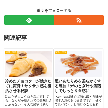
重安をフォローする
関連記事
家事・掃除
家事・掃除
冷めたチョコクロが焼きた
硬いあたりめを柔らかくす
てに変身！サクサク感を復
る裏技！米のとぎ汁や酒蒸
活させる秘訣
しでしっとり食感に
冷めたチョコクロを温め直して
あたりめは噛めば噛むほど旨味が
も、なんだか焼きたての美味しさ
増す人気のおつまみですが、硬く
が戻らない…そんな経験はありま
て食べにくいと感じることもあり