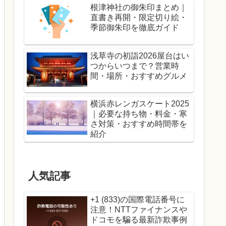
根津神社の御朱印まとめ｜
直書き再開・限定切り絵・
季節御朱印を徹底ガイド
浅草寺の初詣2026屋台はい
つからいつまで？営業時
間・場所・おすすめグルメ
横浜赤レンガスケート2025
｜必要な持ち物・料金・寒
さ対策・おすすめ時間帯を
紹介
人気記事
+1 (833)の国際電話番号に
注意！NTTファイナンスや
ドコモを騙る最新詐欺事例