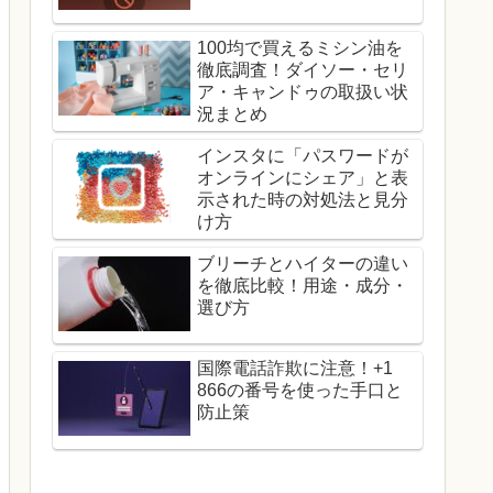
100均で買えるミシン油を
徹底調査！ダイソー・セリ
ア・キャンドゥの取扱い状
況まとめ
インスタに「パスワードが
オンラインにシェア」と表
示された時の対処法と見分
け方
ブリーチとハイターの違い
を徹底比較！用途・成分・
選び方
国際電話詐欺に注意！+1
866の番号を使った手口と
防止策