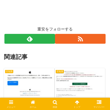
重安をフォローする
関連記事
豆知識
豆知識
Apple「アカウント認証の
JAバンク「セキュリティ
更新が必要です」メールは
設定未完了」メール詐欺に
メニュー
ホーム
検索
トップ
サイドバー