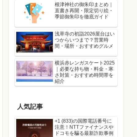
根津神社の御朱印まとめ｜
直書き再開・限定切り絵・
季節御朱印を徹底ガイド
浅草寺の初詣2026屋台はい
つからいつまで？営業時
間・場所・おすすめグルメ
横浜赤レンガスケート2025
｜必要な持ち物・料金・寒
さ対策・おすすめ時間帯を
紹介
人気記事
+1 (833)の国際電話番号に
注意！NTTファイナンスや
ドコモを騙る最新詐欺事例