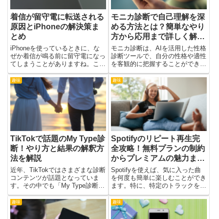
着信が留守電に転送される
モニカ診断で自己理解を深
原因とiPhoneの解決策ま
める方法とは？簡単なやり
とめ
方から応用まで詳しく解
説！
iPhoneを使っているときに、な
モニカ診断は、AIを活用した性格
ぜか着信が鳴る前に留守電になっ
診断ツールで、自分の性格や適性
てしまうことがありますね。これ
を客観的に把握することができま
は設定や通信環境、あるいはソフ
す。本記事では、モニカ診断の基
トウェアの特性によるものが多い
本情報から具体的なやり方、活用
趣味
趣味
です。例えば、集中モードがオン
方法、AIの仕組みまで詳しく解説
になっている場合や、通信環境が
します。モニカ診断とは？基本情
良くない時、また機内モード...
報と特徴モニカ診断の概要モ...
TikTokで話題のMy Type診
Spotifyのリピート再生完
断！やり方と結果の解釈方
全攻略！無料プランの制約
法を解説
からプレミアムの魅力まで
網羅
近年、TikTokではさまざまな診断
Spotifyを使えば、気に入った曲
コンテンツが話題となっていま
を何度も簡単に楽しむことができ
す。その中でも「My Type診断」
ます。特に、特定のトラックを何
は、自分の恋愛傾向や理想のパー
度もリピートして聴きたい時、い
トナー像を知る手がかりになると
くつかの操作が必要です。この記
趣味
趣味
注目されています。特別なアプリ
事では、スマートフォンやパソコ
のインストールや個人情報の登録
ンを使って曲をループ再生する方