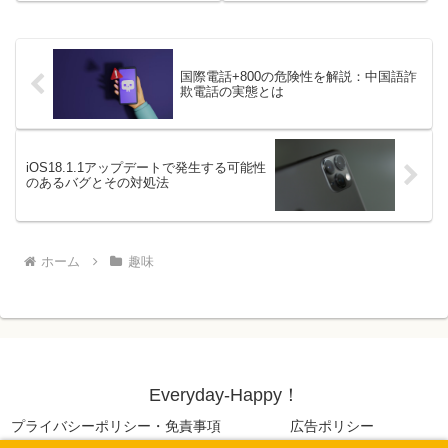
Yahoo! JAPANのサービスが連携
わかる設計になっています。しか
し、より利便性の高い特典が利用
し中には、特定の相手にだけ自分
できるようになっています。しか
のLINEアカウントが消えたよう
し、突然の名...
に見せたい、つまり「unk...
国際電話+800の危険性を解説：中国語詐
欺電話の実態とは
iOS18.1.1アップデートで発生する可能性
のあるバグとその対処法
ホーム
趣味
Everyday-Happy！
プライバシーポリシー・免責事項
広告ポリシー