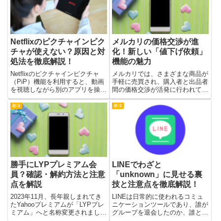
なしに、簡単に診断を...
法や、トラブルがあった際...
Netflixのピクチャインピク
メルカリの価格交渉が進
チャが使えない？原因と対
化！新しい「値下げ依頼」
処法を徹底解説！
機能の魅力
Netflixのピクチャインピクチャ
メルカリでは、さまざまな商品が
（PiP）機能を利用すると、動画
手軽に売買され、購入者と出品者
を視聴しながら別のアプリを操作
間の価格交渉が活発に行われてい
できます。しかし、PiPが突然使
ます。最近導入された「値下げ依
えなくなることがあります。デバ
頼」機能は、多くの注目を集めて
趣味
趣味
イスの設定や互換性、ネットワー
おり、透明性と便利さを兼ね備え
ク環境など、さまざまな要因が影
た革新的なシステムとして開発さ
響するため、適切な対...
れました。この記事で、「値下
げ...
勝手にLYPプレミアム会
LINEでわざと
員？確認・解約方法と注意
「unknown」に見せる裏
点を解説
技と注意点を徹底解説！
2023年11月、長年親しまれてき
LINEは日常的に使われるコミュ
たYahooプレミアムが「LYPプレ
ニケーションツールであり、誰が
ミアム」へと名称変更されまし
グループを退会したのか、誰と連
た。この変更により、LINEと
絡を取っているのかなどが簡単に