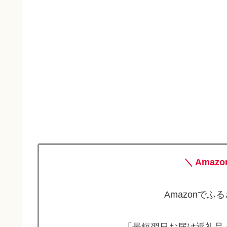
＼ Amaz
Amazonで