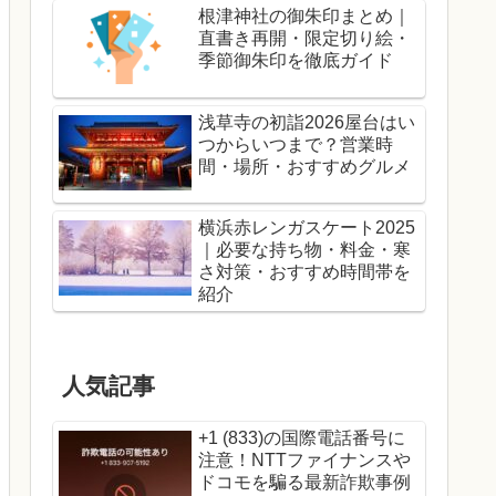
根津神社の御朱印まとめ｜
直書き再開・限定切り絵・
季節御朱印を徹底ガイド
浅草寺の初詣2026屋台はい
つからいつまで？営業時
間・場所・おすすめグルメ
横浜赤レンガスケート2025
｜必要な持ち物・料金・寒
さ対策・おすすめ時間帯を
紹介
人気記事
+1 (833)の国際電話番号に
注意！NTTファイナンスや
ドコモを騙る最新詐欺事例