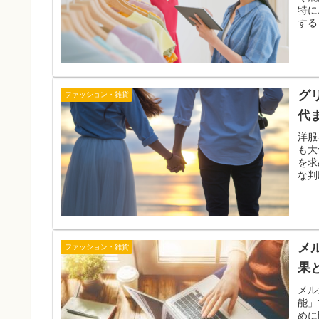
特に
する
グ
ファッション・雑貨
代
洋服
も大
を求
な判
メ
ファッション・雑貨
果
メル
能」
めに