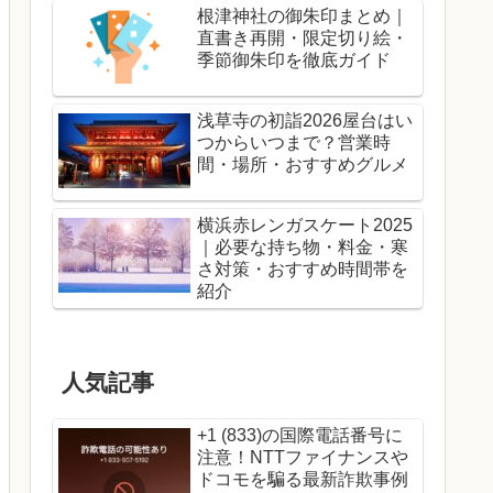
根津神社の御朱印まとめ｜
直書き再開・限定切り絵・
季節御朱印を徹底ガイド
浅草寺の初詣2026屋台はい
つからいつまで？営業時
間・場所・おすすめグルメ
横浜赤レンガスケート2025
｜必要な持ち物・料金・寒
さ対策・おすすめ時間帯を
紹介
人気記事
+1 (833)の国際電話番号に
注意！NTTファイナンスや
ドコモを騙る最新詐欺事例