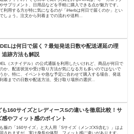
やサプリメント、日用品などを手軽に購入できる点が魅力です。
て利用する方が特に気になるのが「iHerbは何日で届くのか」とい
でしょう。注文から到着までの流れや送料...
NIDELは何日で届く？最短発送日数や配送遅延の理
・追跡方法も解説
IDEL（スナイデル）の公式通販を利用したいけれど、商品が何日で
のか、配送状況や受け取り方法が気になる方も多いのではないで
うか。特に、イベントや急な予定に合わせて購入する場合、発送
到着までの日数や配送方法、受け取り場所の選択...
ども160サイズとレディースSの違いを徹底比較！サ
ズ感やフィット感のポイント
も服の「160サイズ」と大人用「Sサイズ（メンズXS含む）」はよ
同されますが、実は身長や体型、フィット感に違いがあります。