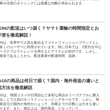
果や活用のタイミングには慎重な判断が求められます...
HEINの配送はいつ届く？ヤマト運輸の時間指定とお
ぎ便を徹底解説！
EINは、世界中で人気を集めるファストファッションブランドとし
多くのユーザーに利用されています。特に日本では、Z世代を中心
ーズナブルでトレンドを押さえたアイテムが好評です。しかし、
発送であることから、配送業者や配達時間、追跡...
oo10の商品は何日で届く？国内・海外発送の違いと
認方法を徹底解説
o10は、韓国コスメや日用品など多彩な商品をリーズナブルに購入
ることで人気のオンラインショッピングモールです。しかし、商
発送元が国内か海外かによって、到着までの日数には大きな違い
ります。また、表記上は「国内発送」となっていて...