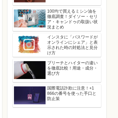
100均で買えるミシン油を
徹底調査！ダイソー・セリ
ア・キャンドゥの取扱い状
況まとめ
インスタに「パスワードが
オンラインにシェア」と表
示された時の対処法と見分
け方
ブリーチとハイターの違い
を徹底比較！用途・成分・
選び方
国際電話詐欺に注意！+1
866の番号を使った手口と
防止策