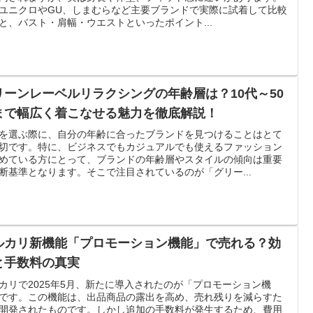
ユニクロやGU、しまむらなど主要ブランドで実際に試着して比較
と、バスト・肩幅・ウエストといったポイント...
リーンレーベルリラクシングの年齢層は？10代～50
まで幅広く着こなせる魅力を徹底解説！
を選ぶ際に、自分の年齢に合ったブランドを見つけることはとて
切です。特に、ビジネスでもカジュアルでも使えるファッション
めている方にとって、ブランドの年齢層やスタイルの傾向は重要
断基準となります。そこで注目されているのが「グリー...
ルカリ新機能「プロモーション機能」で売れる？効
と手数料の真実
カリで2025年5月、新たに導入されたのが「プロモーション機
です。この機能は、出品商品の露出を高め、売れ残りを減らすた
開発されたものです。しかし追加の手数料が発生するため、費用