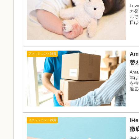
Le
カ発
ルで
目は
A
ファッション・雑貨
替
Am
年は
を持
過去
i
ファッション・雑貨
徹
海外