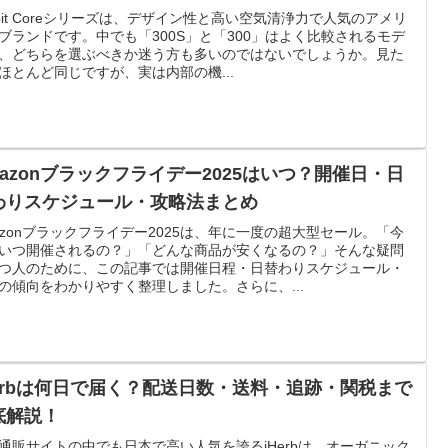
voit Coreシリーズは、デザイン性と高い空気清浄力で人気のアメリ
ブランドです。中でも「300S」と「300」はよく比較されるモデ
、どちらを選ぶべきか迷う方も多いのではないでしょうか。見た
ほとんど同じですが、実は内部の機...
mazonブラックフライデー2025はいつ？開催日・日
わりスケジュール・攻略法まとめ
azonブラックフライデー2025は、年に一度の超大型セール。「今
いつ開催されるの？」「どんな商品が安くなるの？」そんな疑問
つ人のために、この記事では開催日程・日替わりスケジュール・
の傾向をわかりやすく整理しました。さらに、...
Herbは何日で届く？配送日数・送料・追跡・関税まで
底解説！
通販サイトの中でも日本で高い人気を誇るiHerbは、オーガニック