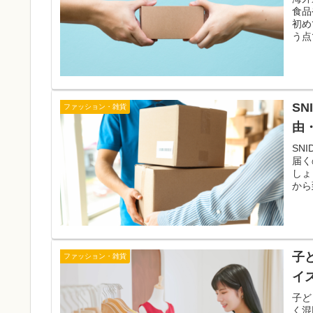
食品
初め
う点
S
ファッション・雑貨
由
SN
届く
しょ
から
子
ファッション・雑貨
イ
子ど
く混