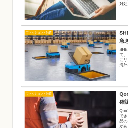
対効
S
ファッション・雑貨
急
SH
て、
にリ
海外
Q
ファッション・雑貨
確
Qo
でき
品の
があ