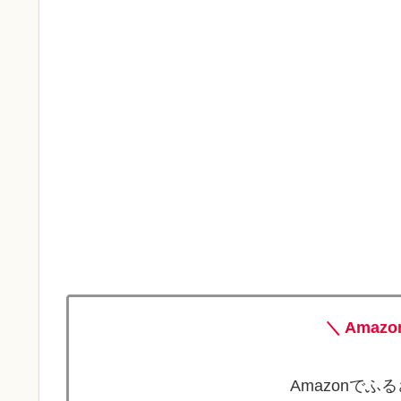
＼ Amaz
Amazonで