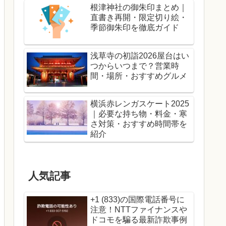
根津神社の御朱印まとめ｜
直書き再開・限定切り絵・
季節御朱印を徹底ガイド
浅草寺の初詣2026屋台はい
つからいつまで？営業時
間・場所・おすすめグルメ
横浜赤レンガスケート2025
｜必要な持ち物・料金・寒
さ対策・おすすめ時間帯を
紹介
人気記事
+1 (833)の国際電話番号に
注意！NTTファイナンスや
ドコモを騙る最新詐欺事例