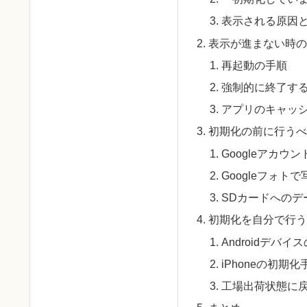
表示される原因
表示が進まない時の
再起動の手順
強制的に終了す
アプリのキャッ
初期化の前に行うべ
Googleアカ
Googleフォト
SDカードへのデ
初期化を自分で行う
Androidデバ
iPhoneの初期化
工場出荷状態に