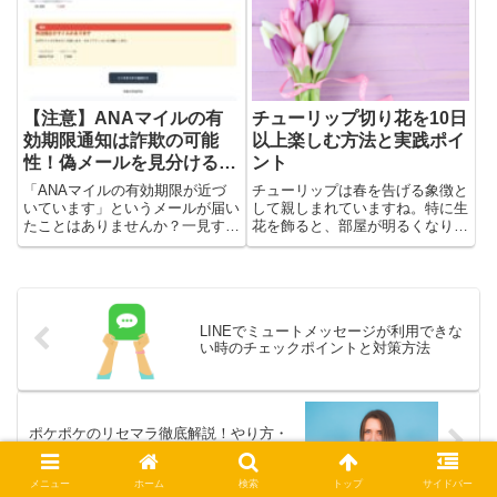
切な対応が欠かせません。この記
す。こうした電話を受けて不安を
事では、「8180ってどこか
感じる方も少なくありません。こ
ら？」「かけ直して大丈夫？」
の記事では、0800番...
と...
【注意】ANAマイルの有
チューリップ切り花を10日
効期限通知は詐欺の可能
以上楽しむ方法と実践ポイ
性！偽メールを見分ける方
ント
法
「ANAマイルの有効期限が近づ
チューリップは春を告げる象徴と
いています」というメールが届い
して親しまれていますね。特に生
たことはありませんか？一見する
花を飾ると、部屋が明るくなりま
と公式からの通知のように見えま
す。でも、チューリップを美しく
すが、実はこれ、巧妙に作られた
保つには、選び方や手入れが重要
フィッシング詐欺の可能性があり
です。ここでは、初めての方でも
ます。公式サイトやANAの正規
簡単にできる選び方とお手入れの
アドレスを装って、ユーザーの
ポイントをお伝えします。つぼ
LINEでミュートメッセージが利用できな
I...
み...
い時のチェックポイントと対策方法
ポケポケのリセマラ徹底解説！やり方・
メリット・デメリット
メニュー
ホーム
検索
トップ
サイドバー