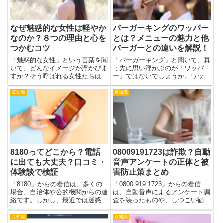
なぜ魅惑的な女性は軽やか
バーガーキングのワッパー
なのか？８つの理由と心を
とは？メニューの魅力と他
つかむコツ
バーガーとの違いを解説！
「魅惑的な女性」という言葉を聞
「バーガーキング」と聞いて、真
いて、どんなイメージが浮かびま
っ先に思い浮かぶのが「ワッパ
すか？そう呼ばれる女性たちは、
ー」ではないでしょうか。ワッパ
意外にもさっぱりしており、他人
ーはそのボリューム感と独自の直
に依存することがありません。彼
火焼き製法により、多くのファン
豆知識
豆知識
女たちには、不思議な魅力や知性
を惹きつけています。一般的なフ
が光ることも特徴です。今回は、
ァストフードバーガーとは一線を
そうした女性たちがなぜ軽やか
画す存在であり、その味わい、サ
な...
イ...
8180ってどこから？電話
08009191723は詐欺？自動
に出ても大丈夫？口コミ・
音声アンケートの正体と被
体験談で検証
害防止策まとめ
「8180」からの着信は、多くの
「0800 919 1723」からの着信
場合、自治体や公的機関からの連
は、自動音声によるアンケート調
絡です。しかし、最近では迷惑電
査を装ったものや、しつこい勧
話や詐欺まがいのケースも紛れ込
誘、個人情報の不正取得など多様
んでいるため、発信元の確認や適
なトラブル事例が報告されていま
豆知識
豆知識