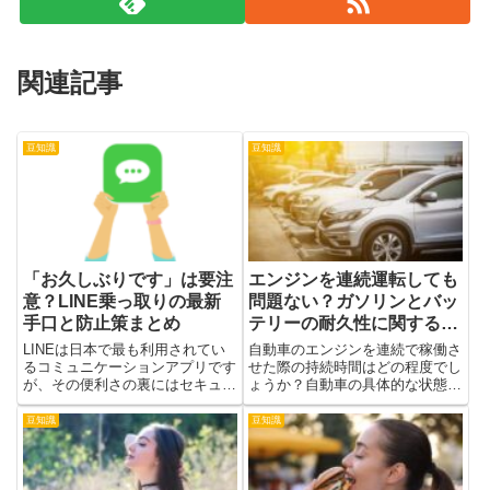
関連記事
豆知識
豆知識
「お久しぶりです」は要注
エンジンを連続運転しても
意？LINE乗っ取りの最新
問題ない？ガソリンとバッ
手口と防止策まとめ
テリーの耐久性に関する解
説
LINEは日本で最も利用されてい
自動車のエンジンを連続で稼働さ
るコミュニケーションアプリです
せた際の持続時間はどの程度でし
が、その便利さの裏にはセキュリ
ょうか？自動車の具体的な状態に
ティリスクが潜んでいます。特に
依存しますが、一般的には燃料が
近年急増しているのが「LINE乗
無くなるまで動き続けます。ま
豆知識
豆知識
っ取り」と呼ばれる被害で、アカ
ず、エンジンを連続稼動させる際
ウントを奪われると自分だけでな
のガソリン消費量を考えてみまし
く友人や家族にまで迷惑が及...
ょう。約1時間につき1リットル
の...