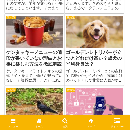
ものですが、学年が変わると不要
とがあります。その大きさと形か
になってしまいます。そのまま保
ら、まるで「タランチュラ」のよ
管しておくと場所を取るため、売
うで、見るだけで驚かれる方も多
却を検討する人も多いでしょう。
いでしょう。クモが苦手な人は少
豆知識
豆知識
しかし、教科書の買取には条件が
なくないと思いますが、特に大き
あり、売れるものと売れないもの
な蜘蛛が現れた時の恐怖は大変で
があります。また、買取価格を
す。しかし、大型の蜘蛛を見つ
高...
け...
ケンタッキーメニューの値
ゴールデンレトリバーが立
段が書いていない理由とお
つとどれだけ高い？成犬の
得に楽しむ方法を徹底解説
平均身長は？
ケンタッキーフライドチキンの公
ゴールデンレトリバーはその友好
式サイトを見て「価格が載ってい
的で穏やかな性格から、家庭向け
ない」と疑問に思ったことはあり
のペットとして非常に人気があり
ませんか？特に初めて利用する方
ます立っているゴールデンレトリ
や、家族や友人とシェアする予定
バーを目にしたことはあります
豆知識
豆知識
のある方にとって、あらかじめ価
か？小さな子供が立つよりもずっ
格を把握できないのは不便に感じ
と背が高いんです。ゴールデンレ
るでしょう。実はケンタッキー
トリバーが立ったときの身長は、
で...
驚...
アルミホイルと身近な材料
「アカウント侵害検知」
メニュー
ホーム
検索
トップ
サイドバー